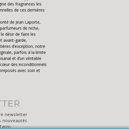
igine des fragrances les
onnelles de ces dernières
lonté de Jean Laporte,
parfumeurs de niche,
le désir de faire les
t avant-garde,
ières d’exception, notre
ginale, parfois à la limite
isanal et d’un véritable
 cœur des inconditionnels
 composés avec soin et
TTER
re newsletter
s nouveautés
 Taizo