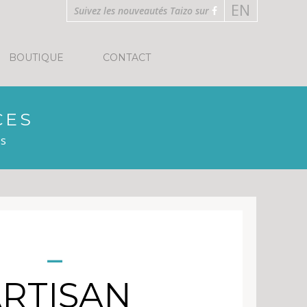
EN
Suivez les nouveautés Taizo sur
BOUTIQUE
CONTACT
CES
es
RTISAN