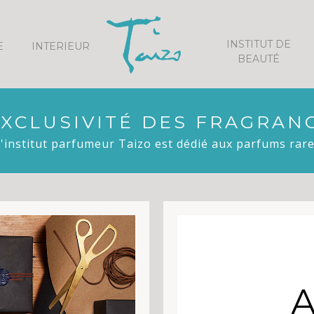
INSTITUT DE
E
INTERIEUR
BEAUTÉ
EXCLUSIVITÉ DES FRAGRAN
'institut parfumeur Taizo est dédié aux parfums rar
A